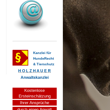
Kanzlei für
HundeRecht
& Tierschutz
H O L Z H A U E R
Anwaltskanzlei
Kostenlose
Ersteinschätzung
Ihrer Ansprüche
durch einen Anwalt