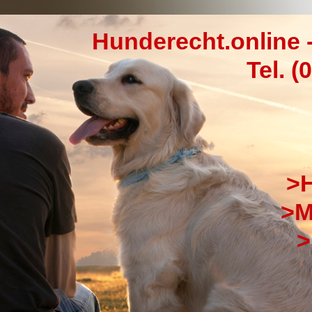
Hunderecht.online 
Tel. (
>H
>M
>