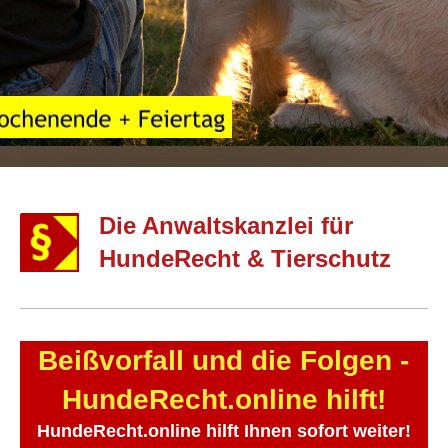
Die Anwaltskanzlei für
HundeRecht & Tierschutz
Beißvorfall und die Folgen -
HundeRecht.online hilft!
HundeRecht.online hilft Ihnen sofort weiter!