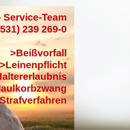
- Service-Team
0531) 239 269-0
>Beißvorfall
>Leinenpflicht
altererlaubnis
aulkorbzwang
Strafverfahren