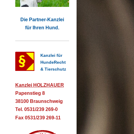
Die Partner-Kanzlei
für Ihren Hund.
Kanzlei für
HundeRecht
& Tierschutz
Kanzlei HOLZHAUER
Papenstieg 8
38100 Braunschweig
Tel. 0531/239 269-0
Fax 0531/239 269-11